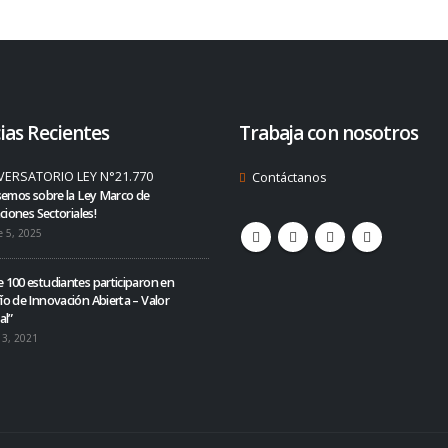
ias Recientes
Trabaja con nosotros
Contáctanos
semos sobre la Ley Marco de
ciones Sectoriales!
e 5, 2025
 100 estudiantes participaron en
ío de Innovación Abierta – Valor
al”
 3, 2021