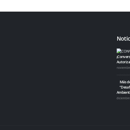
Notic
¡Conver
Autoriza
noviembr
Más de
“Desaf
Ambient
diciembre