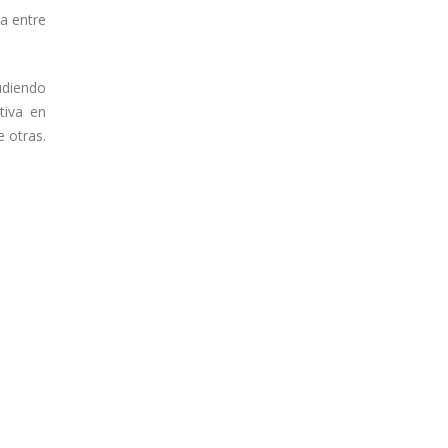
ia entre
udiendo
tiva en
e otras.